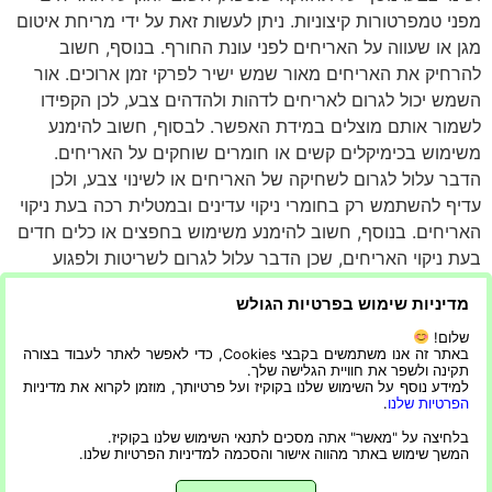
מפני טמפרטורות קיצוניות. ניתן לעשות זאת על ידי מריחת איטום
מגן או שעווה על האריחים לפני עונת החורף. בנוסף, חשוב
להרחיק את האריחים מאור שמש ישיר לפרקי זמן ארוכים. אור
השמש יכול לגרום לאריחים לדהות ולהדהים צבע, לכן הקפידו
לשמור אותם מוצלים במידת האפשר. לבסוף, חשוב להימנע
משימוש בכימיקלים קשים או חומרים שוחקים על האריחים.
הדבר עלול לגרום לשחיקה של האריחים או לשינוי צבע, ולכן
עדיף להשתמש רק בחומרי ניקוי עדינים ובמטלית רכה בעת ניקוי
האריחים. בנוסף, חשוב להימנע משימוש בחפצים או כלים חדים
בעת ניקוי האריחים, שכן הדבר עלול לגרום לשריטות ולפגוע
במשטח. על ידי ביצוע טיפים לתחזוקה וטיפול אלה, תוכלו
מדיניות שימוש בפרטיות הגולש
להבטיח שמרפסת אריחי העץ שלכם תיראה במיטבה במשך
שנים רבות. בעזרת תחזוקה וטיפול נאותים תוכלו להבטיח
שלום!
באתר זה אנו משתמשים בקבצי Cookies, כדי לאפשר לאתר לעבוד בצורה
שהמרפסת שלכם תהיה מקום מזמין ויפה ליהנות ממנו.
תקינה ולשפר את חוויית הגלישה שלך.
למידע נוסף על השימוש שלנו בקוקיז ועל פרטיותך, מוזמן לקרוא את מדיניות
אריחי עץ הם דרך קלה ואמינה לגרום למרפסת שלך להיראות
הפרטיות שלנו
.
יפה. עם הכנה, שלבים ותחזוקה נכונים תוכלו לקבל את
בלחיצה על "מאשר" אתה מסכים לתנאי השימוש שלנו בקוקיז.
המשך שימוש באתר מהווה אישור והסכמה למדיניות הפרטיות שלנו.
המרפסת המושלמת עם אריחי אשה מעץ.