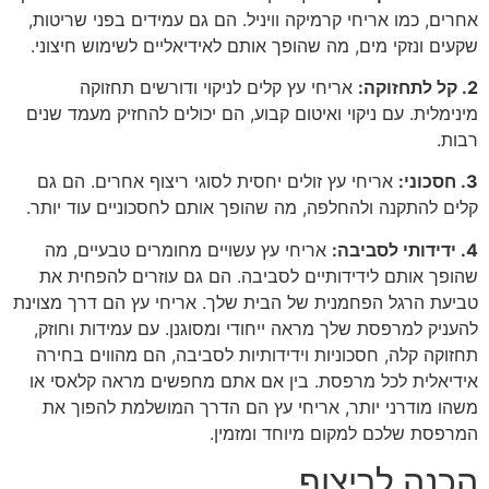
אחרים, כמו אריחי קרמיקה וויניל. הם גם עמידים בפני שריטות,
שקעים ונזקי מים, מה שהופך אותם לאידיאליים לשימוש חיצוני.
2. קל לתחזוקה:
אריחי עץ קלים לניקוי ודורשים תחזוקה
מינימלית. עם ניקוי ואיטום קבוע, הם יכולים להחזיק מעמד שנים
רבות.
3. חסכוני:
אריחי עץ זולים יחסית לסוגי ריצוף אחרים. הם גם
קלים להתקנה ולהחלפה, מה שהופך אותם לחסכוניים עוד יותר.
4. ידידותי לסביבה:
אריחי עץ עשויים מחומרים טבעיים, מה
שהופך אותם לידידותיים לסביבה. הם גם עוזרים להפחית את
טביעת הרגל הפחמנית של הבית שלך. אריחי עץ הם דרך מצוינת
להעניק למרפסת שלך מראה ייחודי ומסוגנן. עם עמידות וחוזק,
תחזוקה קלה, חסכוניות וידידותיות לסביבה, הם מהווים בחירה
אידיאלית לכל מרפסת. בין אם אתם מחפשים מראה קלאסי או
משהו מודרני יותר, אריחי עץ הם הדרך המושלמת להפוך את
המרפסת שלכם למקום מיוחד ומזמין.
הכנה לריצוף