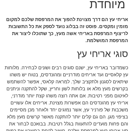
מיוחדת
אריחי עץ הם דרך מצוינת להפוך את המרפסת שלכם למקום
מזמין ומקסים. פוסט זה בבלוג נועד לספק את כל התשובות
לריצוף המרפסת באריחי אשה מעץ, כך שתוכלו ליצור את
המרפסת המושלמת.
סוגי אריחי עץ
כשמדובר באריחי עץ, ישנם סוגים רבים ושונים לבחירה. מלוחות
עץ קלאסיים ועד אריחים מודרניים ומהונדסים, בטוח יש משהו
שיתאים לסגנון ולתקציב שלך. למראה קלאסי, אפשר להשתמש
בקרשים מעץ מלא או בלוחות לשון וחריץ, שקל להתקנה וניתנים
לאיטום מפני רטיבות. אם אתה רוצה משהו קצת יותר מודרני,
אריחי עץ מהונדסים הם אפשרות מצוינת. אריחים אלו עשויים
משכבות של פורניר עץ, אשר נמזגים יחד ולאחר מכן מסיימים
בציפוי מגן. הם גם קלים יותר להתקנה מאשר קרשים מעץ מלא
והם פחות מועדים להתעוות בגלל רטיבות. בבואכם לבחור את
סוג אריחי העץ למרפסת שלכם, חשוב לקחת בחשבון את כמות