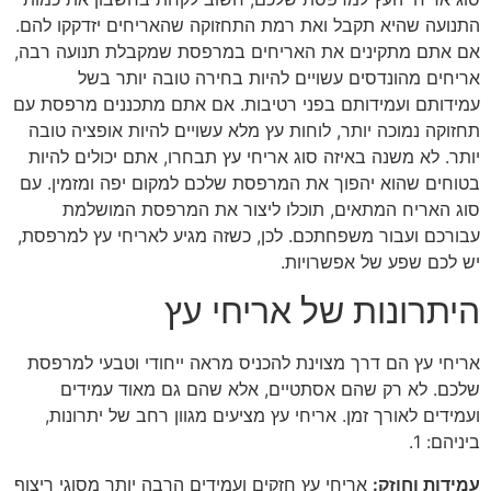
התנועה שהיא תקבל ואת רמת התחזוקה שהאריחים יזדקקו להם.
אם אתם מתקינים את האריחים במרפסת שמקבלת תנועה רבה,
אריחים מהונדסים עשויים להיות בחירה טובה יותר בשל
עמידותם ועמידותם בפני רטיבות. אם אתם מתכננים מרפסת עם
תחזוקה נמוכה יותר, לוחות עץ מלא עשויים להיות אופציה טובה
יותר. לא משנה באיזה סוג אריחי עץ תבחרו, אתם יכולים להיות
בטוחים שהוא יהפוך את המרפסת שלכם למקום יפה ומזמין. עם
סוג האריח המתאים, תוכלו ליצור את המרפסת המושלמת
עבורכם ועבור משפחתכם. לכן, כשזה מגיע לאריחי עץ למרפסת,
יש לכם שפע של אפשרויות.
היתרונות של אריחי עץ
אריחי עץ הם דרך מצוינת להכניס מראה ייחודי וטבעי למרפסת
שלכם. לא רק שהם אסתטיים, אלא שהם גם מאוד עמידים
ועמידים לאורך זמן. אריחי עץ מציעים מגוון רחב של יתרונות,
ביניהם: 1.
עמידות וחוזק:
אריחי עץ חזקים ועמידים הרבה יותר מסוגי ריצוף