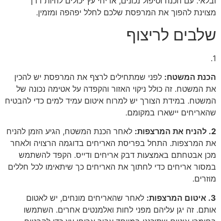
ובלאי. עם הכנה וטיפול נכונים, אריחי עץ יכולים להיות דרך
מצוינת להפוך את המרפסת שלכם לחלל יפהפה ומזמין.
שלבים לריצוף
1.
הכנת המשטח:
לפני שמתחילים לרצף את המרפסת יש להכין
את המשטח. זה כולל ניקוי האזור והקפדה על אטימה נכונה של
המשטח. במידת הצורך יש למרוח איטום עמיד למים כדי להבטיח
שהאריחים יישארו במקומם.
2. להניח את המרצפות:
לאחר הכנת המשטח, הגיע הזמן להניח
את המרצפות. התחל בפריסת האריחים בדוגמה הרצויה ולאחר
מכן אבטחתם באמצעות דבק אריחים ודייס. הקפד להשתמש
במסור אריחים כדי לחתוך את האריחים כך שיתאימו לכל חללים
מוזרים.
3. איטום המרצפות:
לאחר שהאריחים מונחים, יש לאטום
אותם. זה יגן עליהם מפני לחות ואלמנטים אחרים. השתמשו