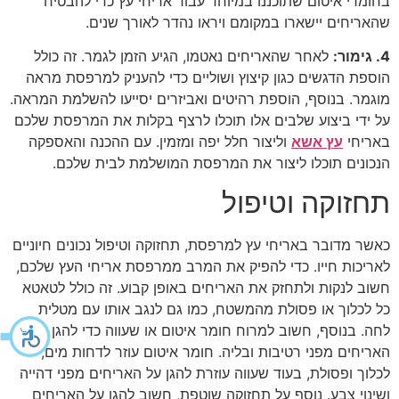
בחומרי איטום שתוכננו במיוחד עבור אריחי עץ כדי להבטיח
שהאריחים יישארו במקומם ויראו נהדר לאורך שנים.
4. גימור:
לאחר שהאריחים נאטמו, הגיע הזמן לגמר. זה כולל
הוספת הדגשים כגון קיצוץ ושוליים כדי להעניק למרפסת מראה
מוגמר. בנוסף, הוספת רהיטים ואביזרים יסייעו להשלמת המראה.
על ידי ביצוע שלבים אלו תוכלו לרצף בקלות את המרפסת שלכם
באריחי
עץ אשא
וליצור חלל יפה ומזמין. עם ההכנה והאספקה
הנכונים תוכלו ליצור את המרפסת המושלמת לבית שלכם.
תחזוקה וטיפול
כאשר מדובר באריחי עץ למרפסת, תחזוקה וטיפול נכונים חיוניים
לאריכות חייו. כדי להפיק את המרב ממרפסת אריחי העץ שלכם,
חשוב לנקות ולתחזק את האריחים באופן קבוע. זה כולל לטאטא
כל לכלוך או פסולת מהמשטח, כמו גם לנגב אותו עם מטלית
לחה. בנוסף, חשוב למרוח חומר איטום או שעווה כדי להגן על
האריחים מפני רטיבות ובליה. חומר איטום עוזר לדחות מים,
לכלוך ופסולת, בעוד שעווה עוזרת להגן על האריחים מפני דהייה
ושינוי צבע. נוסף על תחזוקה שוטפת, חשוב להגן על האריחים