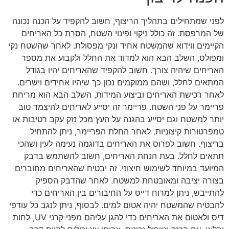
לפני שמתחילים בתהליך הריצוף, חשוב להקפיד על הכנה נכונה
של המרפסת. זה כולל ניקוי ופינוי השטח, הסרת כל האריחים
הקיימים ווידוא שהמשטח אחיד ונקי מפסולת. לאחר שהשטח נקי
ומפולס, השלב הבא הוא למדוד את החלל ולקבוע את מספר
האריחים שיהיה צורך. חשוב להקפיד שהאריחים יהיו בגודל
המתאים לחלל, ושהם ממוקמים נכון כך שיהיו אחידים וישרים.
לאחר רכישת האריחים וביצוע המידות, השלב הבא הוא מריחת
פריימר על פני השטח. פריימר זה יסייע לאריחים להיצמד טוב
יותר למשטח וגם יסייע בהגנה על העץ מכל נזק עקב רטיבות או
טמפרטורות קיצוניות. לאחר החלת הפריימר, ניתן להתחיל
בריצוף. חשוב לפרוס את האריחים בדוגמה נעימה לעין ושהכי
תתאים לחלל. בעת הנחת האריחים, חשוב להשתמש בדבק
המיועד במיוחד לשימוש חיצוני. זה יבטיח שהאריחים מחוברים
בצורה יציבה ומאובטחת למשטח. לאחר שהדבק הספיק
להתייבש, ניתן למרוח דייס על החיבורים בין האריחים כדי
להבטיח שהמשטח יהיה אטום למים. לבסוף, ניתן לנגב כל עודפי
דיס ולאטום את האריחים כדי להגן עליהם מפני קרני UV, לחות