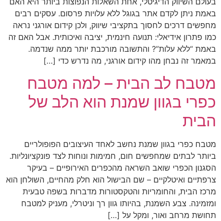
בעולם השיווק הדיגיטלי, אחת השאלות הנפוצות ביותר היא האם
באמת ניתן לקדם אתר בגוגל ללא עלויות פרסום. עסקים רבים
מחפשים דרכים לחסוך בתקציבי שיווק, ולכן קידום אורגני נראה
כמו פתרון אידיאלי: תנועה חינמית, יציבה ואיכותית. אבל האם זה
באמת “ללא עלות”? והתשובה מורכבת יותר ממה שנדמה.
במאמר זה נבחן מהו קידום אורגני, מה נדרש כדי […]
מטבח לב הבית – למה מטבח
כפרי בגוון שמנת הוא הלב של
הבית
מטבח כפרי בגוון שמנת נחשב לאחד העיצובים הפופולריים
ביותר לבתים שמחפשים חום, חמימות ונוחות לצד פונקציונליות.
הסגנון הכפרי שואב השראה מהכפרים האירופיים – בעיקר
צרפתיים ואיטלקיים – שם הבישול הוא חלק מהחיים, השולחן הוא
מרכז הבית, והחומריות והטקסטורות מדברות בשפה טבעית
ומזמינה. צבע השמנת, בהיותו גוון רך וניטרלי, מעניק למטבח
תחושת מרחב ואור, ומקל על […]