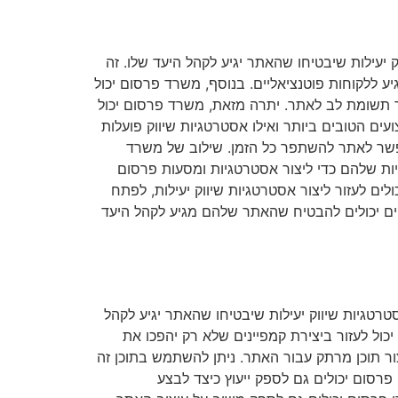
 יעילות שיבטיחו שהאתר יגיע לקהל היעד שלו. זה
יגיטלית, כגון אופטימיזציה למנועי חיפוש (SEO) וקמפיינים של תשלום לפי קליק (PPC), כדי להגיע ללקוחות פוטנציאליים. בנוסף, משרד פרסום יכול
שוך תשומת לב לאתר. יתרה מזאת, משרד פרסום יכול
עים הטובים ביותר ואילו אסטרטגיות שיווק פועלות
יאפשר לאתר להשתפר כל הזמן. שילוב של משרד
יות שלהם כדי ליצור אסטרטגיות ומסעות פרסום
ים לעזור ליצור אסטרטגיות שיווק יעילות, לפתח
ים יכולים להבטיח שהאתר שלהם מגיע לקהל היעד
טגיות שיווק יעילות שיבטיחו שהאתר יגיע לקהל
ול לעזור ביצירת קמפיינים שלא רק יהפכו את
צור תוכן מרתק עבור האתר. ניתן להשתמש בתוכן זה
סום יכולים גם לספק ייעוץ כיצד לבצע