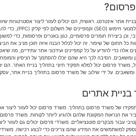
פרסום?
יית אתר אינטרנט. ראשית, הם יכולים לעזור ליצור אסטרטגיות שיווק
יכול לכלול שימוש במדיה ד
י, וכן ביצירת חומרים פרסומיים, כגון באנרים ופרסומות, כדי למ
 כל תחום של שיפור. זה יכול לכלול הבנה איזה תוכן מניב את הביצו
ים אלה כדי להודיע על כל קמפיינים ועידכוני אתר עתידיים, מה ש
ן ומשאבים. הסיבה לכך היא שהם יוכלו להסתמך על הניסיון והמומח
, משרד פרסום יכול למלא תפקיד חיוני בתהליך בניית האתר. הם יכול
 ומשאבים. על ידי שילוב של משרד פרסום בתהליך בניית אתר, עסק
בניית אתרים
קידו של משרד פרסום בתהליך. משרד פרסום יכול לעזור ליצור אסטר
 את הנראות המקוונת שלהם ולהגיע ליותר לקוחות. משרד פרסום יכ
יבי עבור מבקרים פוטנציאליים. משרדי פרסום יכולים גם לעזור לי
ספק למשתמשים את המידע שהם צריכים כדי לבצע רכישה. משרדי פר