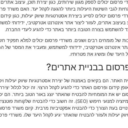
י פרסום יכולים לספק מגוון שירותים, כגון יצירת תוכן, עיצוב אתרי
מחיות לגבי השיטות היעילות ביותר להגעה לקהל יעד. האם משרד פר
 פרסום יכולים לסייע ביצירת אסטרטגיות שיווק יעילות, כגון קידום
ע בעיצוב אתרים, לעזור ליצור אתר אינטרנט אטרקטיבי, ידידותי ל
צד להשתמש בצורה הטובה ביותר באתר כדי להגיע ליעדי החברה.
ת של מומחים רבים ושונים. משרדי פרסום יכולים למלא תפקיד חשו
רת אתר אינטרנט אטרקטיבי, ידידותי למשתמש, ומעביר את המסר של
היעד שלו ומשיג את מטרותיו.
רסום בבניית אתרים?
ת האתר. הם בקיאים באמנות של יצירת אסטרטגיות שיווק יעילות ויכ
פן קידום ופרסום האתר כדי להגיע לקהל הרצוי. זה יכול לכלול יציר
 יש את המומחיות להבטיח שהאתר יוצג באור הטוב ביותר. הם יכולי
ובמקביל לוודא שכל דפי האינטרנט מותאמים לאופטימיזציה למנועי חיפוש (O
נויים בעת הצורך כדי להבטיח אפקטיביות מרבית. קיום משרד פרסום
יווק יעילות ולעזור להבטיח שהאתר יגיע לקהל היעד שלו. משרדי פרס